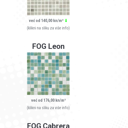
već od 140,00 kn/m²
⇓
(klikni na sliku za više info)
FOG Leon
već od 176,00 kn/m²
(klikni na sliku za više info)
FOG Cabrera