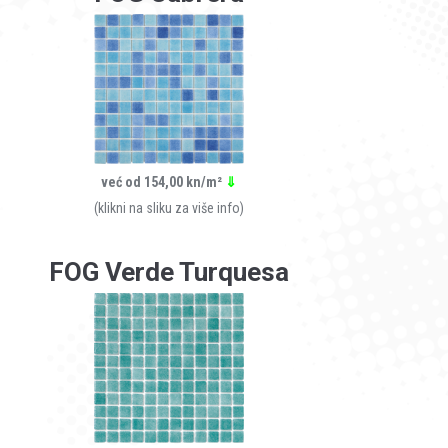
već od 154,00 kn/m²
⇓
(klikni na sliku za više info)
FOG Verde Turquesa