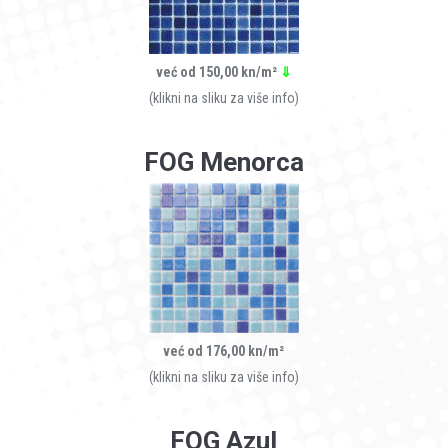
već od 150,00 kn/m²
⇓
(klikni na sliku za više info)
FOG Menorca
već od 176,00 kn/m²
(klikni na sliku za više info)
FOG Azul