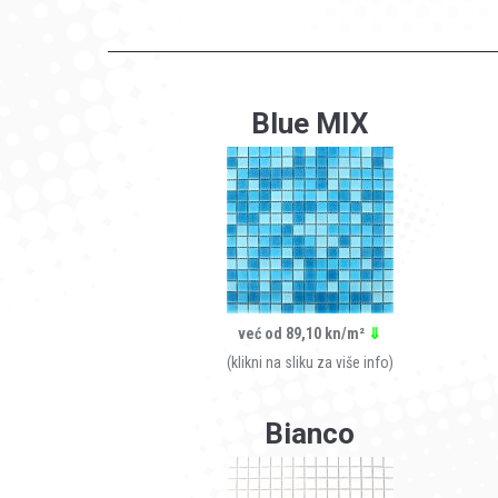
Blue MIX
već od 89,10 kn/m²
⇓
(klikni na sliku za više info)
Bianco