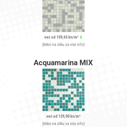
već od 109,65 kn/m²
⇓
(klikni na sliku za više info)
Acquamarina MIX
već od 129,00 kn/m²
(klikni na sliku za više info)