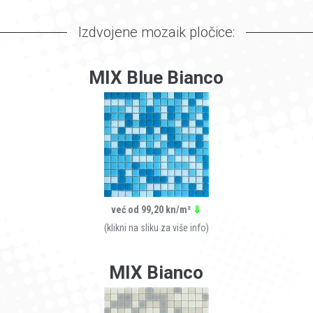
Izdvojene mozaik pločice:
MIX Blue Bianco
već od 99,20 kn/m²
⇓
(klikni na sliku za više info)
MIX Bianco