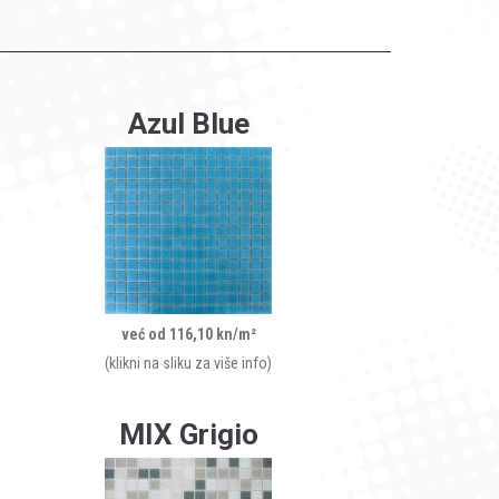
Azul Blue
već od 116,10 kn/m²
(klikni na sliku za više info)
MIX Grigio