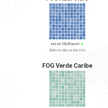
već od 150,00 kn/m²
⇓
(klikni na sliku za više info)
FOG Verde Caribe