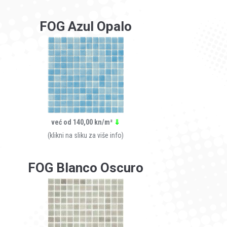
FOG Azul Opalo
već od 140,00 kn/m²
⇓
(klikni na sliku za više info)
FOG Blanco Oscuro