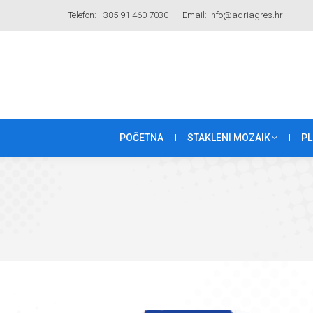
Telefon: +385 91 460 7030
Email: info@adriagres.hr
POČETNA
STAKLENI MOZAIK
PL