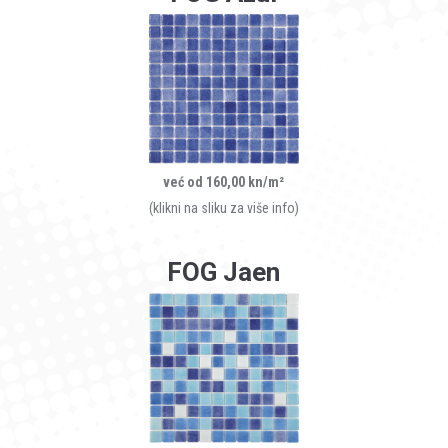
već od 160,00 kn/m²
(klikni na sliku za više info)
FOG Jaen