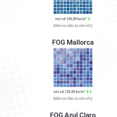
već od 140,00 kn/m²
⇓
(klikni na sliku za više info)
FOG Mallorca
već od 120,00 kn/m²
⇓⇓
(klikni na sliku za više info)
FOG Azul Claro