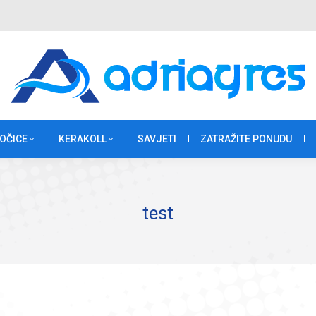
OČICE
KERAKOLL
SAVJETI
ZATRAŽITE PONUDU
test