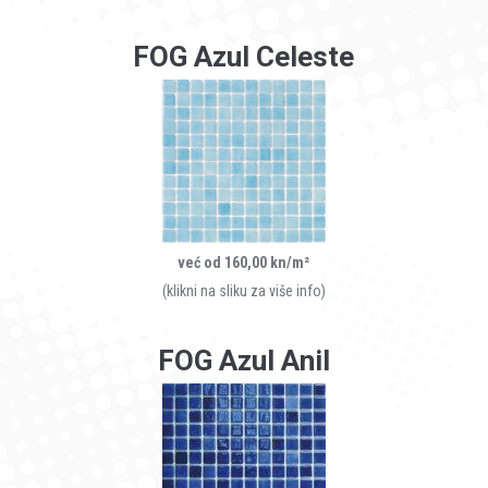
FOG Azul Celeste
već od 160,00 kn/m²
(klikni na sliku za više info)
FOG Azul Anil