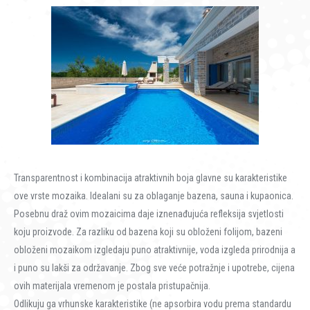
Transparentnost i kombinacija atraktivnih boja glavne su karakteristike
ove vrste mozaika. Idealani su za oblaganje bazena, sauna i kupaonica.
Posebnu draž ovim mozaicima daje iznenađujuća refleksija svjetlosti
koju proizvode. Za razliku od bazena koji su obloženi folijom, bazeni
obloženi mozaikom izgledaju puno atraktivnije, voda izgleda prirodnija a
i puno su lakši za održavanje. Zbog sve veće potražnje i upotrebe, cijena
ovih materijala vremenom je postala pristupačnija.
Odlikuju ga vrhunske karakteristike (ne apsorbira vodu prema standardu