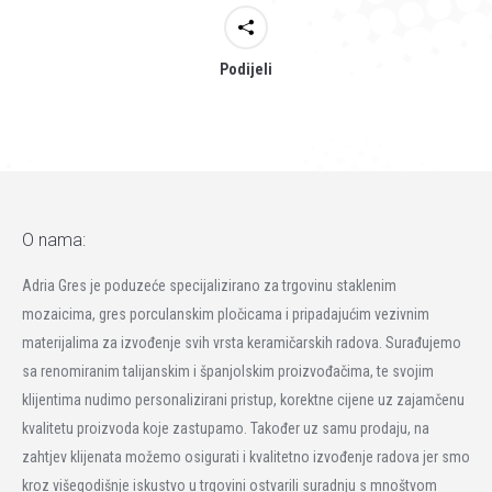
Podijeli
O nama:
Adria Gres je poduzeće specijalizirano za trgovinu staklenim
mozaicima, gres porculanskim pločicama i pripadajućim vezivnim
materijalima za izvođenje svih vrsta keramičarskih radova. Surađujemo
sa renomiranim talijanskim i španjolskim proizvođačima, te svojim
klijentima nudimo personalizirani pristup, korektne cijene uz zajamčenu
kvalitetu proizvoda koje zastupamo. Također uz samu prodaju, na
zahtjev klijenata možemo osigurati i kvalitetno izvođenje radova jer smo
kroz višegodišnje iskustvo u trgovini ostvarili suradnju s mnoštvom