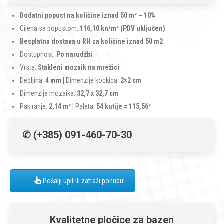
Dodatni popust na količine iznad 50
m² – 10%
Cijena sa popustom:
116,10 kn/m² (PDV uključen)
Besplatna dostava u RH za količine iznad 50 m2
Dostupnost:
Po narudžbi
Vrsta:
Stakleni mozaik na mrežici
Debljina:
4 mm |
Dimenzije kockica:
2×2 cm
Dimenzije mozaika:
32,7 x 32,7 cm
Pakiranje:
2,14 m² |
Paleta:
54 kutije = 115,56²
✆ (+385) 091-460-70-30
Pošalji upit ili zatraži ponudu!
Kvalitetne pločice za bazen