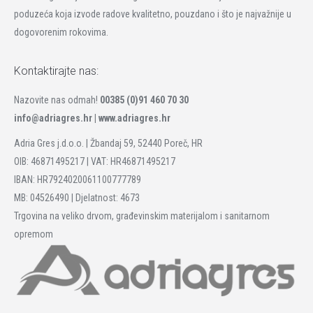
poduzeća koja izvode radove kvalitetno, pouzdano i što je najvažnije u
dogovorenim rokovima.
Kontaktirajte nas:
Nazovite nas odmah!
00385 (0)91 460 70 30
info@adriagres.hr |
www.adriagres.hr
Adria Gres j.d.o.o. | Žbandaj 59, 52440 Poreč, HR
OIB: 46871495217 | VAT: HR46871495217
IBAN: HR7924020061100777789
MB: 04526490 | Djelatnost: 4673
Trgovina na veliko drvom, građevinskim materijalom i sanitarnom
opremom