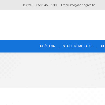
Telefon: +385 91 460 7030
Email: info@adriagres.hr
POČETNA
STAKLENI MOZAIK
PL