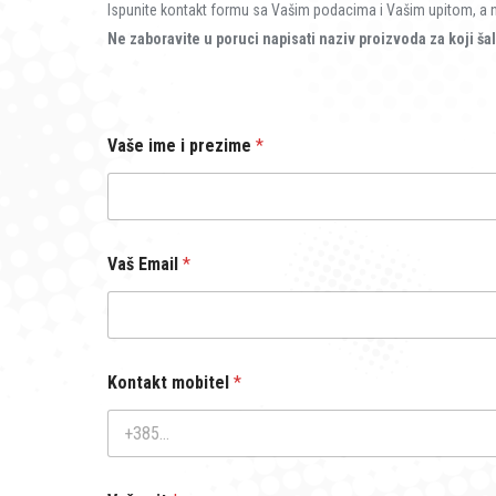
Ispunite kontakt formu sa Vašim podacima i Vašim upitom, a naš
Ne zaboravite u poruci napisati naziv proizvoda za koji šal
i
Vaše ime i prezime
*
*
p
r
e
z
i
Vaš Email
*
m
e
Kontakt mobitel
*