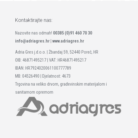
Kontaktirajte nas:
Nazovite nas odmah!
00385 (0)91 460 70 30
info@adriagres.hr |
www.adriagres.hr
Adria Gres j.d.o.o. | Žbandaj 59, 52440 Poreč, HR
OIB: 46871495217 | VAT: HR46871495217
IBAN: HR7924020061100777789
MB: 04526490 | Djelatnost: 4673
Trgovina na veliko drvom, građevinskim materijalom i
sanitarnom opremom