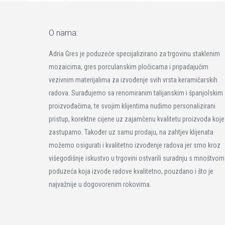
O nama:
Adria Gres je poduzeće specijalizirano za trgovinu staklenim
mozaicima, gres porculanskim pločicama i pripadajućim
vezivnim materijalima za izvođenje svih vrsta keramičarskih
radova. Surađujemo sa renomiranim talijanskim i španjolskim
proizvođačima, te svojim klijentima nudimo personalizirani
pristup, korektne cijene uz zajamčenu kvalitetu proizvoda koje
zastupamo. Također uz samu prodaju, na zahtjev klijenata
možemo osigurati i kvalitetno izvođenje radova jer smo kroz
višegodišnje iskustvo u trgovini ostvarili suradnju s mnoštvom
poduzeća koja izvode radove kvalitetno, pouzdano i što je
najvažnije u dogovorenim rokovima.