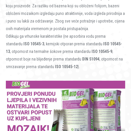
koju proizvode. Za razliku od bazena koji su obloženi folijom, bazeni
obloženi mozaikom izgledaju puno atraktivnije, voda izgleda prirodnija a
i puno su lakši za održavanje. Zbog sve veće potražnje i upotrebe, cijena
ovih materijala vremenom je postala pristupačnija.
Odlikuju ga vrhunske karakteristike (ne apsorbira vodu prema
standardu
ISO 10545-3
, kemijski otporan prema standardu
ISO 10545-
13
, otpornost na termalne šokove prema standardu
ISO 10545-9
,
otpornost boje na blijeđenje prema standardu
DIN 51094
, otpornost na
smrzavanje prema standardu
ISO 10545-12
).