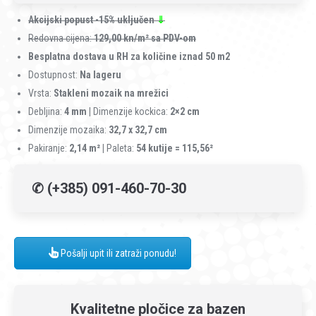
Akcijski popust -15% uključen
⇓
Redovna cijena:
129,00 kn/m² sa PDV-om
Besplatna dostava u RH za količine iznad 50 m2
Dostupnost:
Na lageru
Vrsta:
Stakleni mozaik na mrežici
Debljina:
4 mm |
Dimenzije kockica:
2×2 cm
Dimenzije mozaika:
32,7 x 32,7 cm
Pakiranje:
2,14 m² |
Paleta:
54 kutije = 115,56²
✆ (+385) 091-460-70-30
Pošalji upit ili zatraži ponudu!
Kvalitetne pločice za bazen