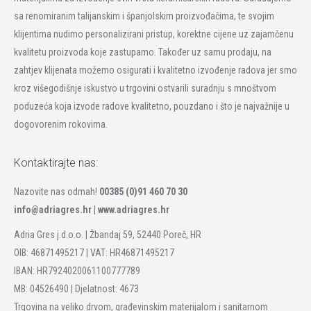
sa renomiranim talijanskim i španjolskim proizvođačima, te svojim
klijentima nudimo personalizirani pristup, korektne cijene uz zajamčenu
kvalitetu proizvoda koje zastupamo. Također uz samu prodaju, na
zahtjev klijenata možemo osigurati i kvalitetno izvođenje radova jer smo
kroz višegodišnje iskustvo u trgovini ostvarili suradnju s mnoštvom
poduzeća koja izvode radove kvalitetno, pouzdano i što je najvažnije u
dogovorenim rokovima.
Kontaktirajte nas:
Nazovite nas odmah!
00385 (0)91 460 70 30
info@adriagres.hr |
www.adriagres.hr
Adria Gres j.d.o.o. | Žbandaj 59, 52440 Poreč, HR
OIB: 46871495217 | VAT: HR46871495217
IBAN: HR7924020061100777789
MB: 04526490 | Djelatnost: 4673
Trgovina na veliko drvom, građevinskim materijalom i sanitarnom