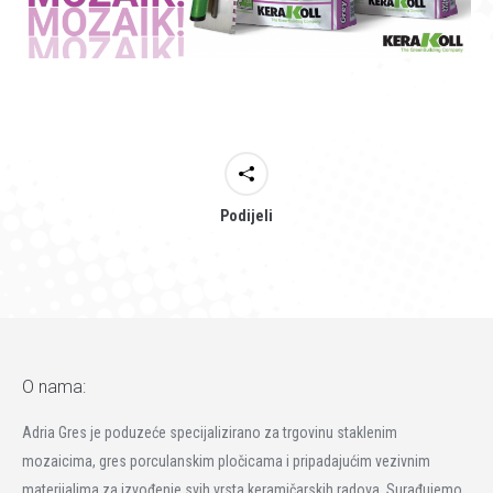
Podijeli
O nama:
Adria Gres je poduzeće specijalizirano za trgovinu staklenim
mozaicima, gres porculanskim pločicama i pripadajućim vezivnim
materijalima za izvođenje svih vrsta keramičarskih radova. Surađujemo