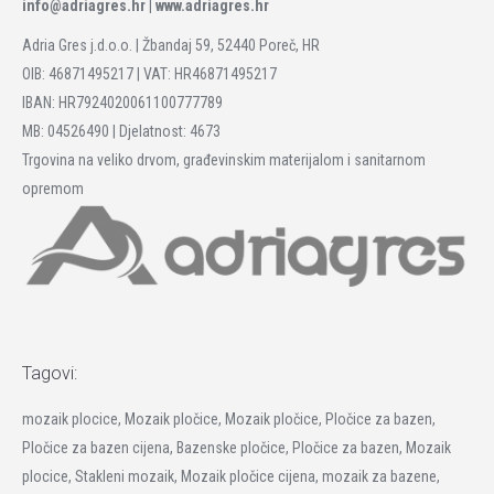
info@adriagres.hr |
www.adriagres.hr
Adria Gres j.d.o.o. | Žbandaj 59, 52440 Poreč, HR
OIB: 46871495217 | VAT: HR46871495217
IBAN: HR7924020061100777789
MB: 04526490 | Djelatnost: 4673
Trgovina na veliko drvom, građevinskim materijalom i sanitarnom
opremom
Tagovi:
mozaik plocice, Mozaik pločice, Mozaik pločice, Pločice za bazen,
Pločice za bazen cijena, Bazenske pločice, Pločice za bazen, Mozaik
plocice, Stakleni mozaik, Mozaik pločice cijena, mozaik za bazene,