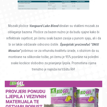
Mozaik pločice
Vanguard Lake Blend
idealan su stakleni mozaik za
oblaganje bazena. Pločice za bazen nužno je da budu sjajne kako bi
reflektirale svjetlost, pri čemu svaki bazen zasija u punom sjaju, ali i da
bi se lakše održavale odnosno čistile.
Španjolski proizvođač “ONIX
Mosaico”
pobrinuo se za vrhunsku kvalitetu izrade, s obzirom da su
montirane na silikonske točke, pri čemu je 95% površine na poleđini
svake kockice slobodno za prianjanje ljepila. Promotivna cijena
trenutno je najniža na tržištu RH!