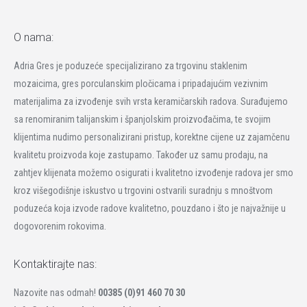
O nama:
Adria Gres je poduzeće specijalizirano za trgovinu staklenim
mozaicima, gres porculanskim pločicama i pripadajućim vezivnim
materijalima za izvođenje svih vrsta keramičarskih radova. Surađujemo
sa renomiranim talijanskim i španjolskim proizvođačima, te svojim
klijentima nudimo personalizirani pristup, korektne cijene uz zajamčenu
kvalitetu proizvoda koje zastupamo. Također uz samu prodaju, na
zahtjev klijenata možemo osigurati i kvalitetno izvođenje radova jer smo
kroz višegodišnje iskustvo u trgovini ostvarili suradnju s mnoštvom
poduzeća koja izvode radove kvalitetno, pouzdano i što je najvažnije u
dogovorenim rokovima.
Kontaktirajte nas:
Nazovite nas odmah!
00385 (0)91 460 70 30