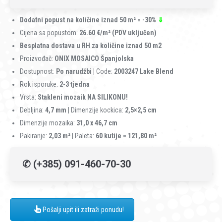
Dodatni popust na količine iznad 50
m² = -30%
⇓
Cijena sa popustom:
26.60 €/m²
(PDV uključen)
Besplatna dostava u RH za količine iznad 50 m2
Proizvođač:
ONIX MOSAICO Španjolska
Dostupnost:
Po narudžbi
|
Code:
2003247 Lake Blend
Rok isporuke:
2-3 tjedna
Vrsta:
Stakleni mozaik NA SILIKONU!
Debljina:
4,7 mm |
Dimenzije kockica:
2,5×2,5 cm
Dimenzije mozaika:
31,0 x 46,7 cm
Pakiranje:
2,03 m² |
Paleta:
60 kutije = 121,80 m²
✆ (+385) 091-460-70-30
Pošalji upit ili zatraži ponudu!