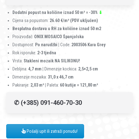
Dodatni popust na količine iznad 50
m² = -30%
⇓
Cijena sa popustom:
26.60 €/m²
(PDV uključen)
Besplatna dostava u RH za količine iznad 50 m2
Proizvođač:
ONIX MOSAICO Španjolska
Dostupnost:
Po narudžbi
|
Code:
2003506 Kara Grey
Rok isporuke:
2-3 tjedna
Vrsta:
Stakleni mozaik NA SILIKONU!
Debljina:
4,7 mm |
Dimenzije kockica:
2,5×2,5 cm
Dimenzije mozaika:
31,0 x 46,7 cm
Pakiranje:
2,03 m² |
Paleta:
60 kutije = 121,80 m²
✆ (+385) 091-460-70-30
Pošalji upit ili zatraži ponudu!