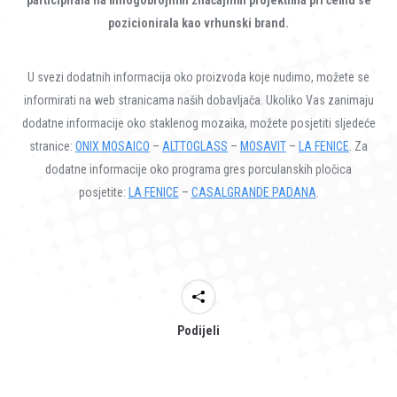
participirala na mnogobrojnim značajnim projektima pri čemu se
pozicionirala kao vrhunski brand.
U svezi dodatnih informacija oko proizvoda koje nudimo, možete se
informirati na web stranicama naših dobavljača. Ukoliko Vas zanimaju
dodatne informacije oko staklenog mozaika, možete posjetiti sljedeće
stranice:
ONIX MOSAICO
–
ALTTOGLASS
–
MOSAVIT
–
LA FENICE
. Za
dodatne informacije oko programa gres porculanskih pločica
posjetite:
LA FENICE
–
CASALGRANDE PADANA
.
Podijeli