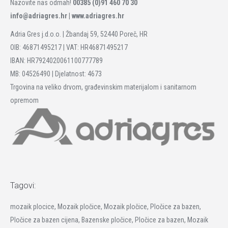
Nazovite nas odmah!
00385 (0)91 460 70 30
info@adriagres.hr |
www.adriagres.hr
Adria Gres j.d.o.o. | Žbandaj 59, 52440 Poreč, HR
OIB: 46871495217 | VAT: HR46871495217
IBAN: HR7924020061100777789
MB: 04526490 | Djelatnost: 4673
Trgovina na veliko drvom, građevinskim materijalom i sanitarnom
opremom
Tagovi:
mozaik plocice, Mozaik pločice, Mozaik pločice, Pločice za bazen,
Pločice za bazen cijena, Bazenske pločice, Pločice za bazen, Mozaik