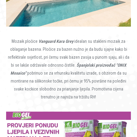
Mozaik pločice
Vanguard Kara Grey
idealan su stakleni mozaik za
oblaganje bazena. Pločice za bazen nužno je da budu sjajne kako bi
reflektirale svjetlost, pri čemu svaki bazen zasija u punom sjaju, ali i da
bi se lakše održavale odnosno čistile.
Španjolski proizvođač “ONIX
Mosaico”
pobrinuo se za vrhunsku kvalitetu izrade, s obzirom da su
montirane na silikonske točke, pri čemu je 95% površine na poleđini
svake kockice slobodno za prianjanje ljepila. Promotivna cijena
trenutno je najniža na tržištu RH!