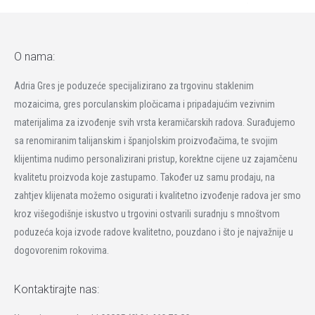
O nama:
Adria Gres je poduzeće specijalizirano za trgovinu staklenim
mozaicima, gres porculanskim pločicama i pripadajućim vezivnim
materijalima za izvođenje svih vrsta keramičarskih radova. Surađujemo
sa renomiranim talijanskim i španjolskim proizvođačima, te svojim
klijentima nudimo personalizirani pristup, korektne cijene uz zajamčenu
kvalitetu proizvoda koje zastupamo. Također uz samu prodaju, na
zahtjev klijenata možemo osigurati i kvalitetno izvođenje radova jer smo
kroz višegodišnje iskustvo u trgovini ostvarili suradnju s mnoštvom
poduzeća koja izvode radove kvalitetno, pouzdano i što je najvažnije u
dogovorenim rokovima.
Kontaktirajte nas: