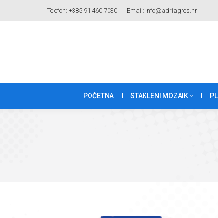
Telefon: +385 91 460 7030
Email: info@adriagres.hr
POČETNA
STAKLENI MOZAIK
PL