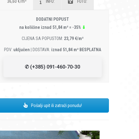
36,60 €/m²
INFO:
FOTO:
DODATNI POPUST
na količine iznad 51,84 m² = -35%
⇓
CIJENA SA POPUSTOM:
23,79 €/m²
PDV:
uključen
| DOSTAVA:
iznad 51,84 m² BESPLATNA
✆ (+385) 091-460-70-30
Pošalji upit ili zatraži ponudu!