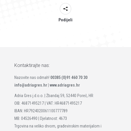
Podijeli
Kontaktirajte nas:
Nazovite nas odmah!
00385 (0)91 460 70 30
info@adriagres.hr |
www.adriagres.hr
Adria Gres j.d.o.o. | Žbandaj 59, 52440 Poreč, HR
OIB: 46871495217 | VAT: HR46871495217
IBAN: HR7924020061100777789
MB: 04526490 | Djelatnost: 4673
Trgovina na veliko drvom, građevinskim materijalom i