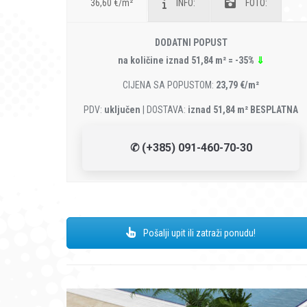
36,60 €/m²
INFO:
FOTO:
DODATNI POPUST
na količine iznad 51,84 m² = -35%
⇓
CIJENA SA POPUSTOM:
23,79 €/m²
PDV:
uključen
| DOSTAVA:
iznad 51,84 m² BESPLATNA
✆ (+385) 091-460-70-30
Pošalji upit ili zatraži ponudu!