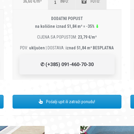
36,60 €/m²
INFO:
FOTO:
DODATNI POPUST
na količine iznad 51,84 m² = -35%
⇓
CIJENA SA POPUSTOM:
23,79 €/m²
PDV:
uključen
| DOSTAVA:
iznad 51,84 m² BESPLATNA
✆ (+385) 091-460-70-30
Pošalji upit ili zatraži ponudu!