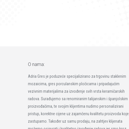
O nama:
Adria Gres je poduzeće specijalizirano za trgovinu staklenim
mozaicima, gres porculanskim pločicama i pripadajućim
vezivnim materijalima za izvođenje svih vrsta keramičarskih
radova. Surađujemo sa renomiranim talijanskim i španjolskim
proizvođačima, te svojim klijentima nudimo personalizirani
pristup, korektne cijene uz zajamčenu kvalitetu proizvoda koje
zastupamo. Također uz samu prodaju, na zahtjev klijenata
možemo osigurati i kvalitetno izvođenje radova jer smo kroz