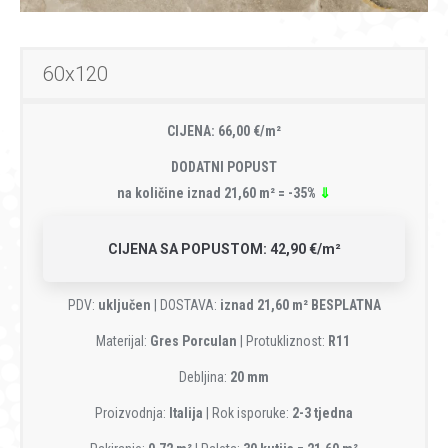
60x120
CIJENA: 66,00 €/m²
DODATNI POPUST
na količine iznad 21,60 m² = -35%
⇓
CIJENA SA POPUSTOM: 42,90 €/m²
PDV:
uključen
| DOSTAVA:
iznad 21,60 m² BESPLATNA
Materijal:
Gres Porculan
| Protukliznost:
R11
Debljina:
20 mm
Proizvodnja:
Italija
| Rok isporuke:
2-3 tjedna