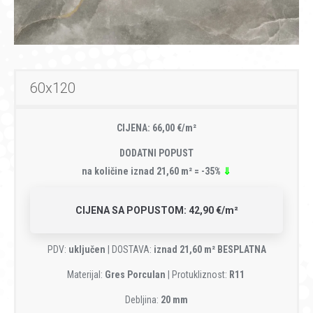
60x120
CIJENA: 66,00 €/m²
DODATNI POPUST
na količine iznad 21,60 m² = -35%
⇓
CIJENA SA POPUSTOM: 42,90 €/m²
PDV:
uključen
| DOSTAVA:
iznad 21,60 m² BESPLATNA
Materijal:
Gres Porculan
| Protukliznost:
R11
Debljina:
20 mm