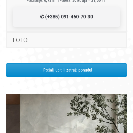
Pakiranje:
0,72 m²
| Paleta:
30 kutija = 21,60 m²
✆ (+385) 091-460-70-30
FOTO:
Pošalji upit ili zatraži ponudu!