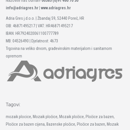
Nazovite nas odmah!
00385 (0)91 460 70 30
info@adriagres.hr |
www.adriagres.hr
Adria Gres j.d.o.o. | Žbandaj 59, 52440 Poreč, HR
OIB: 46871495217 | VAT: HR46871495217
IBAN: HR7924020061100777789
MB: 04526490 | Djelatnost: 4673
Trgovina na veliko drvom, građevinskim materijalom i sanitarnom
opremom
Tagovi:
mozaik plocice, Mozaik pločice, Mozaik pločice, Pločice za bazen,
Pločice za bazen cijena, Bazenske pločice, Pločice za bazen, Mozaik