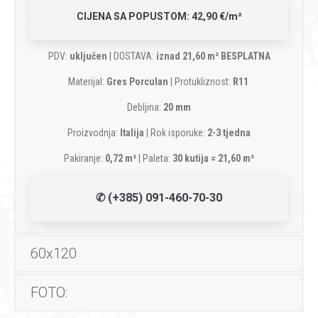
CIJENA SA POPUSTOM: 42,90 €/m²
PDV:
uključen
| DOSTAVA:
iznad 21,60 m² BESPLATNA
Materijal:
Gres Porculan
| Protukliznost:
R11
Debljina:
20 mm
Proizvodnja:
Italija
| Rok isporuke:
2-3 tjedna
Pakiranje:
0,72 m²
| Paleta:
30 kutija = 21,60 m²
✆ (+385) 091-460-70-30
60x120
FOTO: