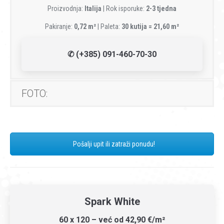
Proizvodnja:
Italija
| Rok isporuke:
2-3 tjedna
Pakiranje:
0,72 m²
| Paleta:
30 kutija = 21,60 m²
✆ (+385) 091-460-70-30
FOTO:
Pošalji upit ili zatraži ponudu!
Spark White
60 x 120 – već od 42,90 €/m²