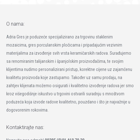
O nama:
Adria Gres je poduzeće specijalizirano za trgovinu staklenim
mozaicima, gres porculanskim pločicama i pripadajućim vezivnim
materijalima za izvođenje svih vrsta keramičarskih radova. Surađujemo
sa renomiranim talijanskim i španjolskim proizvođačima, te svojim
klijentima nudimo personalizirani pristup, korektne cijene uz zajamčenu
kvalitetu proizvoda koje zastupamo. Također uz samu prodaju, na
zahtjev klijenata možemo osigurati i kvalitetno izvođenje radova jer smo
kroz višegodišnje iskustvo u trgovini ostvarili suradnju s mnoštvom
poduzeća koja izvode radove kvalitetno, pouzdano i što je najvažnije u
dogovorenim rokovima.
Kontaktirajte nas: