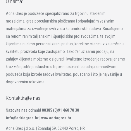
O nama:
Adria Gres je poduzeće specijalizirano za trgovinu staklenim
mozaicima, gres porculanskim pločicama i pripadajućim vezivnim
materijalima za izvođenje svih vrsta keramičarskih radova. Surađujemo
sa renomiranim talijanskim i španjolskim proizvođačima, te svojim
klijentima nudimo personalizirani pristup, korektne cijene uz zajamčenu
kvalitetu proizvoda koje zastupamo. Također uz samu prodaju, na
zahtjev klijenata možemo osigurati i kvalitetno izvođenje radova jer smo
kroz višegodišnje iskustvo u trgovini ostvarili suradnju s mnoštvom
poduzeća koja izvode radove kvalitetno, pouzdano i što je najvažnije u
dogovorenim rokovima.
Kontaktirajte nas:
Nazovite nas odmah!
00385 (0)91 460 70 30
info@adriagres.hr |
www.adriagres.hr
Adria Gres j.d.o.o. | Žbandaj 59, 52440 Poreč, HR