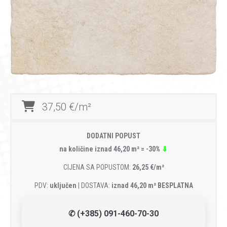
37,50 €/m²
DODATNI POPUST
na količine iznad 46,20 m² = -30%
⇓
CIJENA SA POPUSTOM:
26,25 €/m²
PDV:
uključen
| DOSTAVA:
iznad 46,20 m² BESPLATNA
✆ (+385) 091-460-70-30