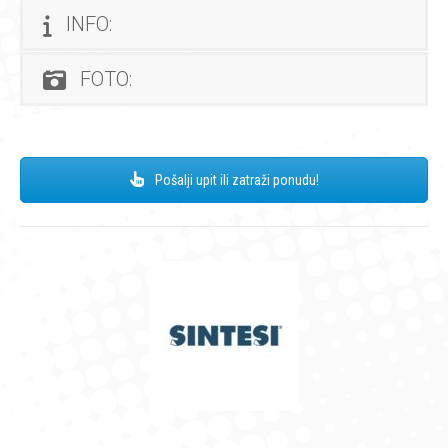
INFO:
FOTO:
Pošalji upit ili zatraži ponudu!