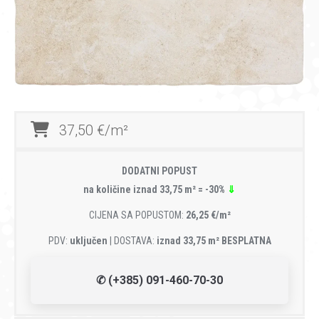
37,50 €/m²
DODATNI POPUST
na količine iznad 33,75 m² = -30%
⇓
CIJENA SA POPUSTOM:
26,25 €/m²
PDV:
uključen
| DOSTAVA:
iznad 33,75 m² BESPLATNA
✆ (+385) 091-460-70-30