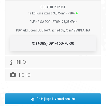
DODATNI POPUST
na količine iznad 33,75 m² = -30%
⇓
CIJENA SA POPUSTOM:
26,25 €/m²
PDV:
uključen
| DOSTAVA:
iznad 33,75 m² BESPLATNA
✆ (+385) 091-460-70-30
INFO:
FOTO:
Pošalji upit ili zatraži ponudu!