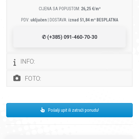
CIJENA SA POPUSTOM:
26,25 €/m²
PDV:
uključen
| DOSTAVA:
iznad 51,84 m² BESPLATNA
✆ (+385) 091-460-70-30
INFO:
FOTO:
Pošalji upit ili zatraži ponudu!