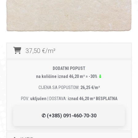
37,50 €/m²
DODATNI POPUST
na količine iznad 46,20 m² = -30%
⇓
CIJENA SA POPUSTOM:
26,25 €/m²
PDV:
uključen
| DOSTAVA:
iznad 46,20 m² BESPLATNA
✆ (+385) 091-460-70-30