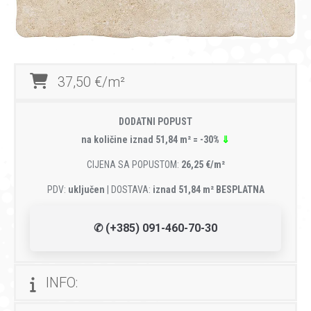
37,50 €/m²
DODATNI POPUST
na količine iznad 51,84 m² = -30%
⇓
CIJENA SA POPUSTOM:
26,25 €/m²
PDV:
uključen
| DOSTAVA:
iznad 51,84 m² BESPLATNA
✆ (+385) 091-460-70-30
INFO: