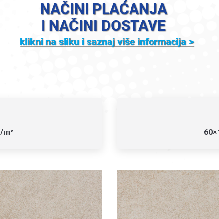
€/m²
60×