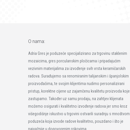
O nama:
Adria Gres je poduzeće specijalizirano za trgovinu staklenim
mozaicima, gres porculanskim pločicama i pripadajućim
vezivnim materijalima za izvođenje svih vrsta keramičarskih
radova. Surađujemo sa renomiranim talijanskim i španjolskim
proizvođačima, te svojim klijentima nudimo personalizirani
pristup, korektne cijene uz zajamčenu kvalitetu proizvoda koje
zastupamo. Također uz samu prodaju, na zahtjev klijenata
možemo osigurati i kvalitetno izvođenje radova jer smo kroz
višegodišnje iskustvo u trgovini ostvarili suradnju s mnoštvom
poduzeća koja izvode radove kvalitetno, pouzdano i što je
najvažnije u dogovorenim rokovima.