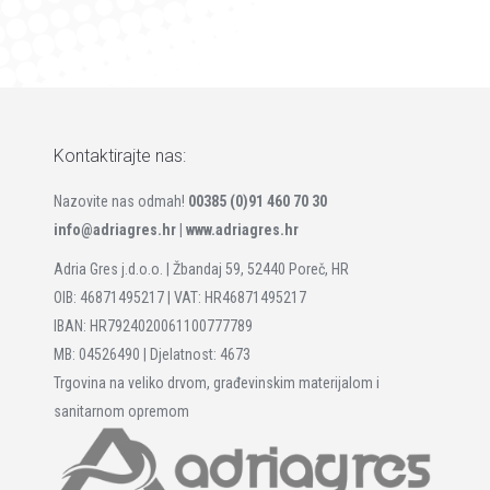
Kontaktirajte nas:
Nazovite nas odmah!
00385 (0)91 460 70 30
info@adriagres.hr |
www.adriagres.hr
Adria Gres j.d.o.o. | Žbandaj 59, 52440 Poreč, HR
OIB: 46871495217 | VAT: HR46871495217
IBAN: HR7924020061100777789
MB: 04526490 | Djelatnost: 4673
Trgovina na veliko drvom, građevinskim materijalom i
sanitarnom opremom