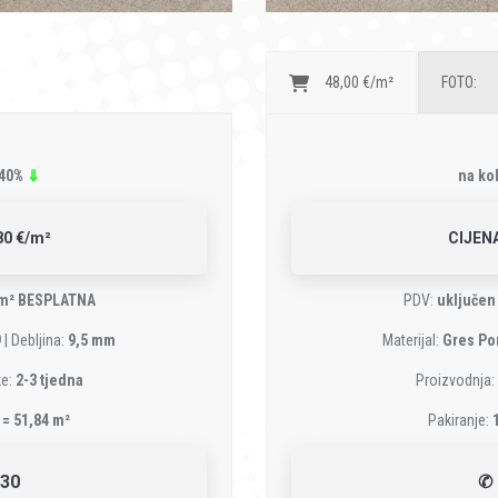
48,00 €/m²
FOTO:
-40%
⇓
na ko
0 €/m²
CIJEN
 m² BESPLATNA
PDV:
uključen
9
| Debljina:
9,5 mm
Materijal:
Gres Po
ke:
2-3 tjedna
Proizvodnja:
 = 51,84 m²
Pakiranje:
-30
✆ 