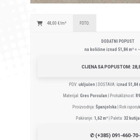
48,00 €/m²
FOTO:
DODATNI POPUST
na količine iznad 51,84 m² = 
CIJENA SA POPUSTOM: 28,8
PDV:
uključen
| DOSTAVA:
iznad 51,84
Materijal:
Gres Porculan
| Protukliznost:
R
Proizvodnja:
Španjolska
| Rok isporu
Pakiranje:
1,62 m²
| Paleta:
32 kutija
✆ (+385) 091-460-70