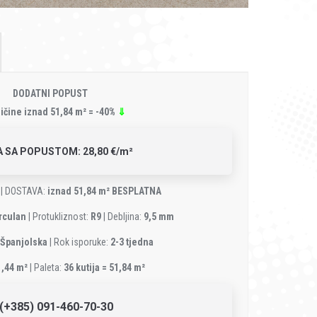
DODATNI POPUST
ličine iznad 51,84 m² = -40%
⇓
A SA POPUSTOM: 28,80 €/m²
| DOSTAVA:
iznad 51,84 m² BESPLATNA
rculan
| Protukliznost:
R9
| Debljina:
9,5 mm
Španjolska
| Rok isporuke:
2-3 tjedna
1,44 m²
| Paleta:
36 kutija = 51,84 m²
(+385) 091-460-70-30