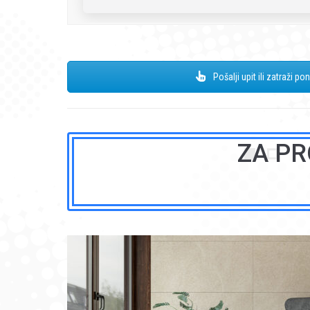
Pošalji upit ili zatraži po
ZA PR