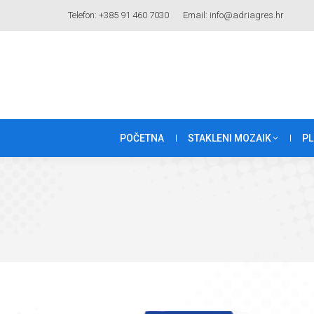
Telefon: +385 91 460 7030
Email: info@adriagres.hr
POČETNA
STAKLENI MOZAIK
PL