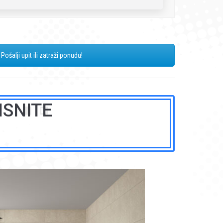
Pošalji upit ili zatraži ponudu!
ISNITE