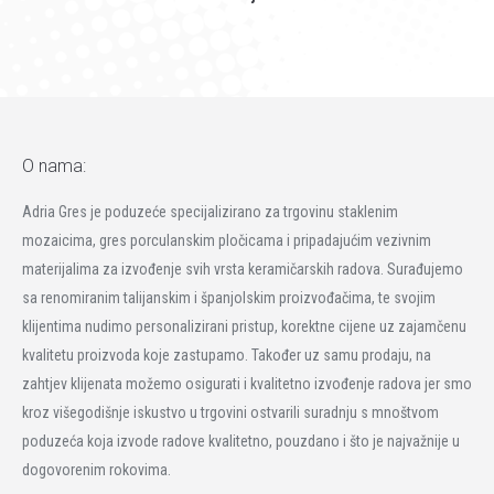
O nama:
Adria Gres je poduzeće specijalizirano za trgovinu staklenim
mozaicima, gres porculanskim pločicama i pripadajućim vezivnim
materijalima za izvođenje svih vrsta keramičarskih radova. Surađujemo
sa renomiranim talijanskim i španjolskim proizvođačima, te svojim
klijentima nudimo personalizirani pristup, korektne cijene uz zajamčenu
kvalitetu proizvoda koje zastupamo. Također uz samu prodaju, na
zahtjev klijenata možemo osigurati i kvalitetno izvođenje radova jer smo
kroz višegodišnje iskustvo u trgovini ostvarili suradnju s mnoštvom
poduzeća koja izvode radove kvalitetno, pouzdano i što je najvažnije u
dogovorenim rokovima.