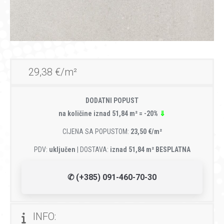
29,38 €/m²
DODATNI POPUST
na količine iznad 51,84 m² = -20%
⇓
CIJENA SA POPUSTOM:
23,50 €/m²
PDV:
uključen
| DOSTAVA:
iznad 51,84 m² BESPLATNA
✆ (+385) 091-460-70-30
INFO: