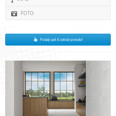
FOTO:
Pošalji upit ili zatraži ponudu!