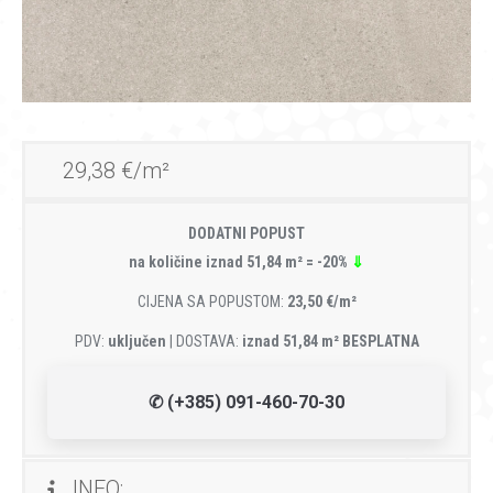
29,38 €/m²
DODATNI POPUST
na količine iznad 51,84 m² = -20%
⇓
CIJENA SA POPUSTOM:
23,50 €/m²
PDV:
uključen
| DOSTAVA:
iznad 51,84 m² BESPLATNA
✆ (+385) 091-460-70-30
INFO: