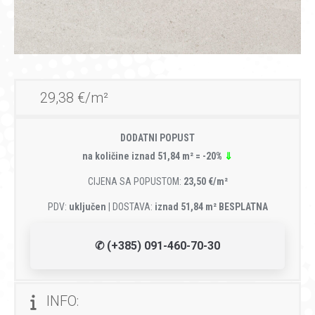
29,38 €/m²
DODATNI POPUST
na količine iznad 51,84 m² = -20%
⇓
CIJENA SA POPUSTOM:
23,50 €/m²
PDV:
uključen
| DOSTAVA:
iznad 51,84 m² BESPLATNA
✆ (+385) 091-460-70-30
INFO: