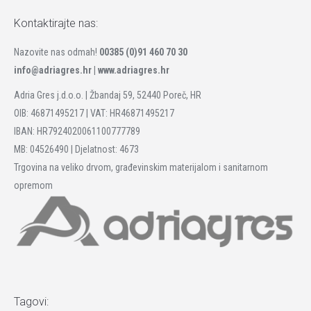
Kontaktirajte nas:
Nazovite nas odmah!
00385 (0)91 460 70 30
info@adriagres.hr |
www.adriagres.hr
Adria Gres j.d.o.o. | Žbandaj 59, 52440 Poreč, HR
OIB: 46871495217 | VAT: HR46871495217
IBAN: HR7924020061100777789
MB: 04526490 | Djelatnost: 4673
Trgovina na veliko drvom, građevinskim materijalom i sanitarnom
opremom
Tagovi: