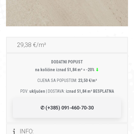
29,38 €/m²
DODATNI POPUST
na količine iznad 51,84 m² = -20%
⇓
CIJENA SA POPUSTOM:
23,50 €/m²
PDV:
uključen
| DOSTAVA:
iznad 51,84 m² BESPLATNA
✆ (+385) 091-460-70-30
INFO: