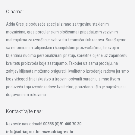
O nama:
Adria Gres je poduzeće specijalizirano za trgovinu staklenim
mozaicima, gres porculanskim pločicama i pripadajućim vezivnim
materijalima za izvođenje svih vrsta keramičarskih radova. Surađujemo
sa renomiranim talijanskim i španjolskim proizvođačima, te svojim
klijentima nudimo personalizirani pristup, korektne cijene uz zajamčenu
kvalitetu proizvoda koje zastupamo. Također uz samu prodaju, na
zahtjev klijenata možemo osigurati i kvalitetno izvođenje radova jer smo
kroz višegodišnje iskustvo u trgovini ostvarili suradnju s mnoštvom
poduzeća koja izvode radove kvalitetno, pouzdano i što je najvažnije u
dogovorenim rokovima.
Kontaktirajte nas:
Nazovite nas odmah!
00385 (0)91 460 70 30
info@adriagres.hr |
www.adriagres.hr