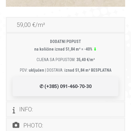
59,00 €/m²
DODATNI POPUST
na količine iznad 51,84 m² = -40%
⇓
CIJENA SA POPUSTOM:
35,40 €/m²
PDV:
uključen
| DOSTAVA:
iznad 51,84 m² BESPLATNA
✆ (+385) 091-460-70-30
INFO:
PHOTO: