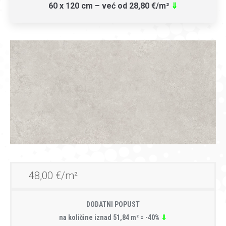
60 x 120 cm – već od 28,80 €/m²
⇓
48,00 €/m²
DODATNI POPUST
na količine iznad 51,84 m² = -40%
⇓