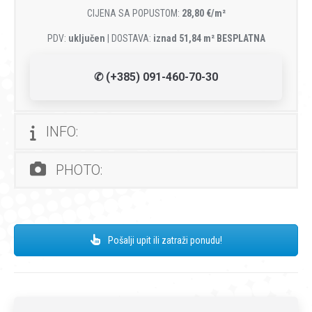
CIJENA SA POPUSTOM:
28,80 €/m²
PDV:
uključen
| DOSTAVA:
iznad 51,84 m² BESPLATNA
✆ (+385) 091-460-70-30
INFO:
PHOTO:
Pošalji upit ili zatraži ponudu!