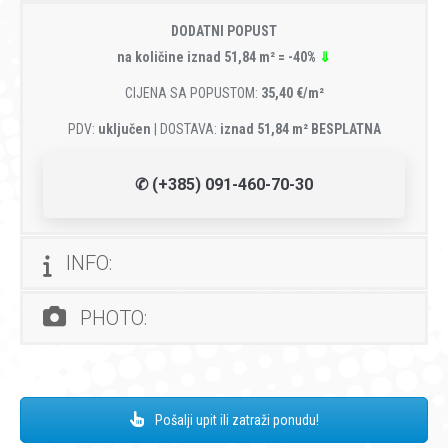
DODATNI POPUST
na količine iznad 51,84 m² = -40%
⇓
CIJENA SA POPUSTOM:
35,40 €/m²
PDV:
uključen
| DOSTAVA:
iznad 51,84 m² BESPLATNA
✆ (+385) 091-460-70-30
INFO:
PHOTO:
Pošalji upit ili zatraži ponudu!