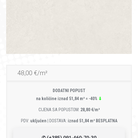
48,00 €/m²
DODATNI POPUST
na količine iznad 51,84 m² = -40%
⇓
CIJENA SA POPUSTOM:
28,80 €/m²
PDV:
uključen
| DOSTAVA:
iznad 51,84 m² BESPLATNA
✆ (+385) 091-460-70-30