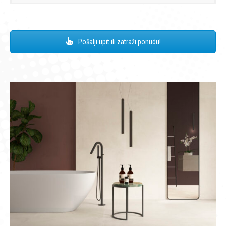
Pošalji upit ili zatraži ponudu!