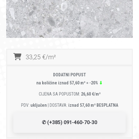
33,25 €/m²
DODATNI POPUST
na količine iznad 57,60 m² = -20%
⇓
CIJENA SA POPUSTOM:
26,60 €/m²
PDV:
uključen
| DOSTAVA:
iznad 57,60 m² BESPLATNA
✆ (+385) 091-460-70-30