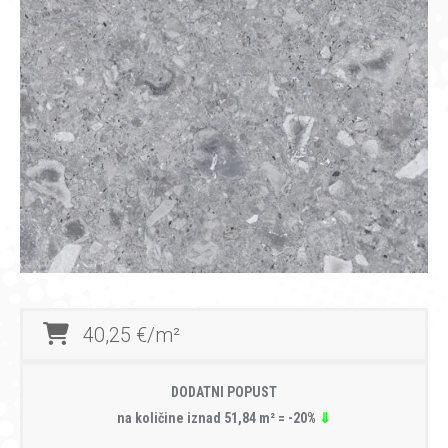
40,25 €/m²
DODATNI POPUST
na količine iznad 51,84 m² = -20%
⇓