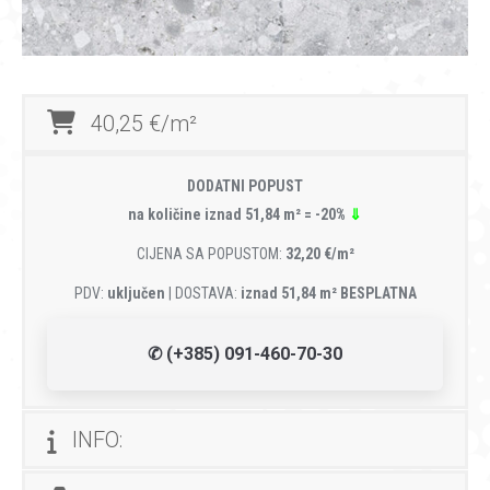
40,25 €/m²
DODATNI POPUST
na količine iznad 51,84 m² = -20%
⇓
CIJENA SA POPUSTOM:
32,20 €/m²
PDV:
uključen
| DOSTAVA:
iznad 51,84 m² BESPLATNA
✆ (+385) 091-460-70-30
INFO: