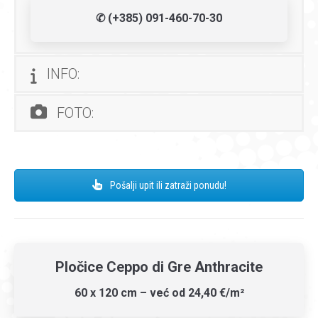
✆ (+385) 091-460-70-30
INFO:
FOTO:
Pošalji upit ili zatraži ponudu!
Pločice Ceppo di Gre Anthracite
60 x 120 cm – već od 24,40 €/m²