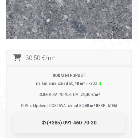
30,50 €/m²
DODATNI POPUST
na količine iznad 50,40 m² = -20%
⇓
CIJENA SA POPUSTOM:
24,40 €/m²
PDV:
uključen
| DOSTAVA:
iznad 50,40 m² BESPLATNA
✆ (+385) 091-460-70-30