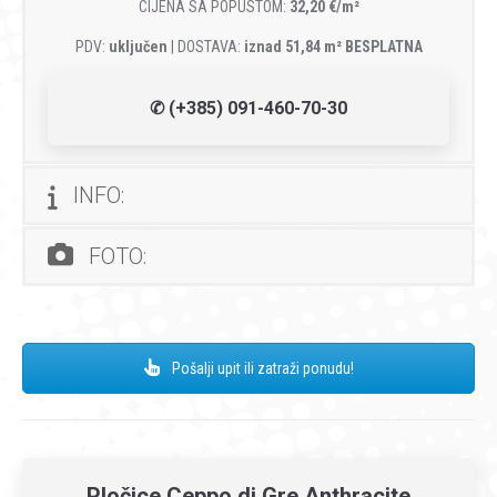
CIJENA SA POPUSTOM:
32,20 €/m²
PDV:
uključen
| DOSTAVA:
iznad 51,84 m² BESPLATNA
✆ (+385) 091-460-70-30
INFO:
FOTO:
Pošalji upit ili zatraži ponudu!
Pločice Ceppo di Gre Anthracite