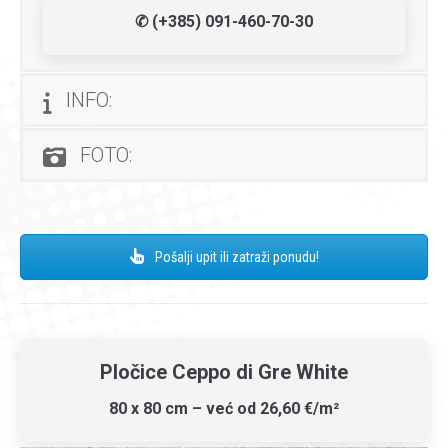
✆ (+385) 091-460-70-30
INFO:
FOTO:
Pošalji upit ili zatraži ponudu!
Pločice Ceppo di Gre White
80 x 80 cm – već od 26,60 €/m²