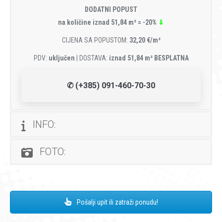
DODATNI POPUST
na količine iznad 51,84 m² = -20%
⇓
CIJENA SA POPUSTOM:
32,20 €/m²
PDV:
uključen
| DOSTAVA:
iznad 51,84 m² BESPLATNA
✆ (+385) 091-460-70-30
INFO:
FOTO:
Pošalji upit ili zatraži ponudu!