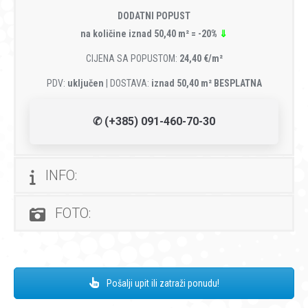
DODATNI POPUST
na količine iznad 50,40 m² = -20%
⇓
CIJENA SA POPUSTOM:
24,40 €/m²
PDV:
uključen
| DOSTAVA:
iznad 50,40 m² BESPLATNA
✆ (+385) 091-460-70-30
INFO:
FOTO:
Pošalji upit ili zatraži ponudu!