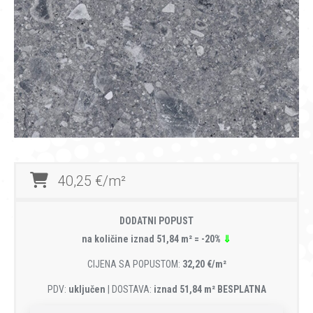
40,25 €/m²
DODATNI POPUST
na količine iznad 51,84 m² = -20%
⇓
CIJENA SA POPUSTOM:
32,20 €/m²
PDV:
uključen
| DOSTAVA:
iznad 51,84 m² BESPLATNA