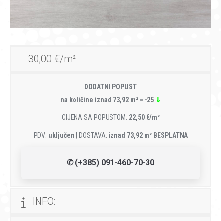
30,00 €/m²
DODATNI POPUST
na količine iznad 73,92 m² = -25
⇓
CIJENA SA POPUSTOM:
22,50 €/m²
PDV:
uključen
| DOSTAVA:
iznad 73,92 m² BESPLATNA
✆ (+385) 091-460-70-30
INFO: