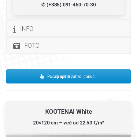
✆ (+385) 091-460-70-30
INFO:
FOTO:
Pošalji upit ili zatraži ponudu!
KOOTENAI White
20×120 cm – već od 22,50 €/m²