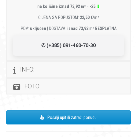
na količine iznad 73,92 m² = -25
⇓
CIJENA SA POPUSTOM:
22,50 €/m²
PDV:
uključen
| DOSTAVA:
iznad 73,92 m² BESPLATNA
✆ (+385) 091-460-70-30
INFO:
FOTO:
Pošalji upit ili zatraži ponudu!