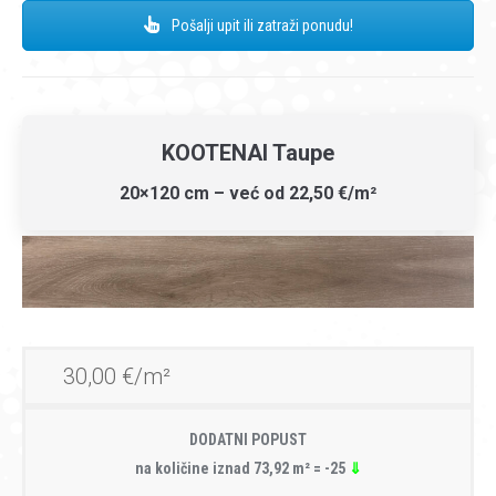
Pošalji upit ili zatraži ponudu!
KOOTENAI Taupe
20×120 cm – već od 22,50 €/m²
30,00 €/m²
DODATNI POPUST
na količine iznad 73,92 m² = -25
⇓