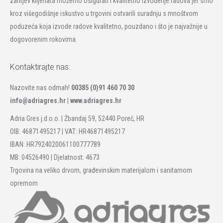
zahtjev klijenata možemo osigurati i kvalitetno izvođenje radova jer smo
kroz višegodišnje iskustvo u trgovini ostvarili suradnju s mnoštvom
poduzeća koja izvode radove kvalitetno, pouzdano i što je najvažnije u
dogovorenim rokovima.
Kontaktirajte nas:
Nazovite nas odmah!
00385 (0)91 460 70 30
info@adriagres.hr |
www.adriagres.hr
Adria Gres j.d.o.o. | Žbandaj 59, 52440 Poreč, HR
OIB: 46871495217 | VAT: HR46871495217
IBAN: HR7924020061100777789
MB: 04526490 | Djelatnost: 4673
Trgovina na veliko drvom, građevinskim materijalom i sanitarnom
opremom