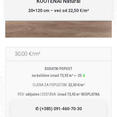
KOOTENAI Natural
20×120 cm – već od 22,50 €/m²
30,00 €/m²
DODATNI POPUST
na količine iznad 73,92 m² = -25
⇓
CIJENA SA POPUSTOM:
22,50 €/m²
PDV:
uključen
| DOSTAVA:
iznad 73,92 m² BESPLATNA
✆ (+385) 091-460-70-30