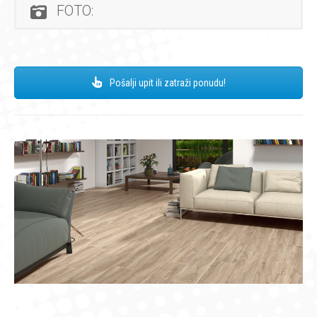
FOTO:
Pošalji upit ili zatraži ponudu!