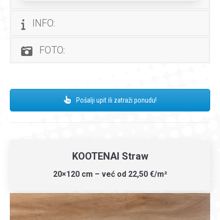
INFO:
FOTO:
Pošalji upit ili zatraži ponudu!
KOOTENAI Straw
20×120 cm – već od 22,50 €/m²