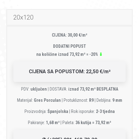
20x120
CIJENA: 30,00 €/m²
DODATNI POPUST
na količine iznad 73,92 m² = -20%
⇓
CIJENA SA POPUSTOM: 22,50 €/m²
PDV:
uključen
| DOSTAVA:
iznad 73,92 m² BESPLATNA
Materijal:
Gres Porculan
| Protukliznost:
R9
| Debljina:
9 mm
Proizvodnja:
Španjolska
| Rok isporuke:
2-3 tjedna
Pakiranje:
1,68 m²
| Paleta:
36 kutija = 73,92 m²