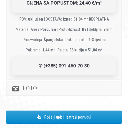
CIJENA SA POPUSTOM: 24,40 €/m²
PDV:
uključen
| DOSTAVA:
iznad 51,84 m² BESPLATNA
Materijal:
Gres Porculan
| Protukliznost:
R9
| Debljina:
9 mm
Proizvodnja:
Španjolska
| Rok isporuke:
2-3 tjedna
Pakiranje:
1,44 m²
| Paleta:
36 kutija = 51,84 m²
✆ (+385) 091-460-70-30
FOTO:
Pošalji upit ili zatraži ponudu!