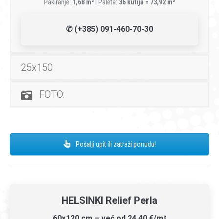
Pakiranje:
1,68 m²
| Paleta:
36 kutija = 73,92 m²
✆ (+385) 091-460-70-30
25x150
FOTO:
Pošalji upit ili zatraži ponudu!
HELSINKI Relief Perla
60×120 cm – već od 24,40 €/m²