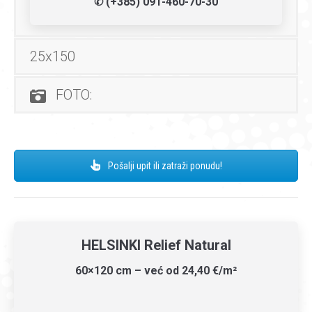
✆ (+385) 091-460-70-30
25x150
FOTO:
Pošalji upit ili zatraži ponudu!
HELSINKI Relief Natural
60×120 cm – već od 24,40 €/m²