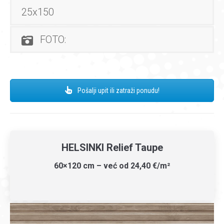
25x150
FOTO:
Pošalji upit ili zatraži ponudu!
HELSINKI Relief Taupe
60×120 cm – već od 24,40 €/m²