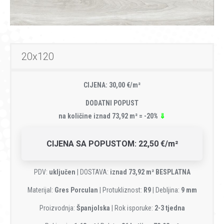
20x120
CIJENA: 30,00 €/m²
DODATNI POPUST
na količine iznad 73,92 m² = -20%
⇓
CIJENA SA POPUSTOM: 22,50 €/m²
PDV:
uključen
| DOSTAVA:
iznad 73,92 m² BESPLATNA
Materijal:
Gres Porculan
| Protukliznost:
R9
| Debljina:
9 mm
Proizvodnja:
Španjolska
| Rok isporuke:
2-3 tjedna