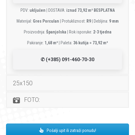
PDV:
uključen
| DOSTAVA:
iznad 73,92 m² BESPLATNA
Materijal:
Gres Porculan
| Protukliznost:
R9
| Debljina:
9 mm
Proizvodnja:
Španjolska
| Rok isporuke:
2-3 tjedna
Pakiranje:
1,68 m²
| Paleta:
36 kutija = 73,92 m²
✆ (+385) 091-460-70-30
25x150
FOTO:
Pošalji upit ili zatraži ponudu!