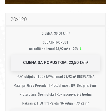
20x120
CIJENA: 30,00 €/m²
DODATNI POPUST
na količine iznad 73,92 m² = -20%
⇓
CIJENA SA POPUSTOM: 22,50 €/m²
PDV:
uključen
| DOSTAVA:
iznad 73,92 m² BESPLATNA
Materijal:
Gres Porculan
| Protukliznost:
R9
| Debljina:
9 mm
Proizvodnja:
Španjolska
| Rok isporuke:
2-3 tjedna
Pakiranje:
1,68 m²
| Paleta:
36 kutija = 73,92 m²