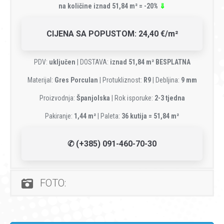
na količine iznad 51,84 m² = -20%
⇓
CIJENA SA POPUSTOM: 24,40 €/m²
PDV:
uključen
| DOSTAVA:
iznad 51,84 m² BESPLATNA
Materijal:
Gres Porculan
| Protukliznost:
R9
| Debljina:
9 mm
Proizvodnja:
Španjolska
| Rok isporuke:
2-3 tjedna
Pakiranje:
1,44 m²
| Paleta:
36 kutija = 51,84 m²
✆ (+385) 091-460-70-30
FOTO: