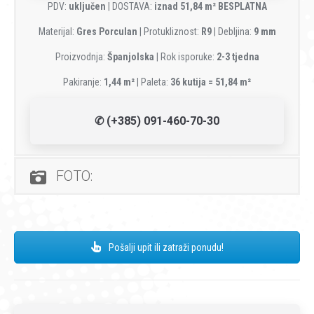
PDV:
uključen
| DOSTAVA:
iznad 51,84 m² BESPLATNA
Materijal:
Gres Porculan
| Protukliznost:
R9
| Debljina:
9 mm
Proizvodnja:
Španjolska
| Rok isporuke:
2-3 tjedna
Pakiranje:
1,44 m²
| Paleta:
36 kutija = 51,84 m²
✆ (+385) 091-460-70-30
FOTO:
Pošalji upit ili zatraži ponudu!