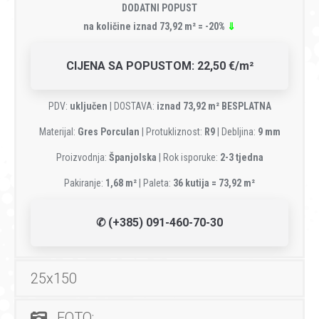
DODATNI POPUST
na količine iznad 73,92 m² = -20%
⇓
CIJENA SA POPUSTOM: 22,50 €/m²
PDV:
uključen
| DOSTAVA:
iznad 73,92 m² BESPLATNA
Materijal:
Gres Porculan
| Protukliznost:
R9
| Debljina:
9 mm
Proizvodnja:
Španjolska
| Rok isporuke:
2-3 tjedna
Pakiranje:
1,68 m²
| Paleta:
36 kutija = 73,92 m²
✆ (+385) 091-460-70-30
25x150
FOTO: