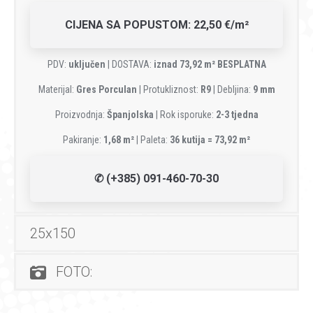
CIJENA SA POPUSTOM: 22,50 €/m²
PDV:
uključen
| DOSTAVA:
iznad 73,92 m² BESPLATNA
Materijal:
Gres Porculan
| Protukliznost:
R9
| Debljina:
9 mm
Proizvodnja:
Španjolska
| Rok isporuke:
2-3 tjedna
Pakiranje:
1,68 m²
| Paleta:
36 kutija = 73,92 m²
✆ (+385) 091-460-70-30
25x150
FOTO: