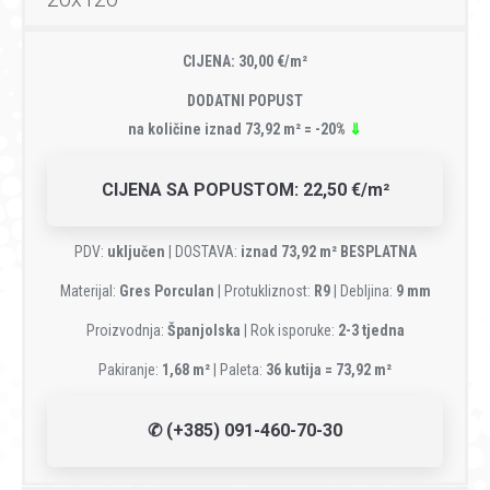
CIJENA: 30,00 €/m²
DODATNI POPUST
na količine iznad 73,92 m² = -20%
⇓
CIJENA SA POPUSTOM: 22,50 €/m²
PDV:
uključen
| DOSTAVA:
iznad 73,92 m² BESPLATNA
Materijal:
Gres Porculan
| Protukliznost:
R9
| Debljina:
9 mm
Proizvodnja:
Španjolska
| Rok isporuke:
2-3 tjedna
Pakiranje:
1,68 m²
| Paleta:
36 kutija = 73,92 m²
✆ (+385) 091-460-70-30