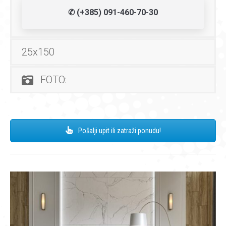
✆ (+385) 091-460-70-30
25x150
FOTO:
Pošalji upit ili zatraži ponudu!