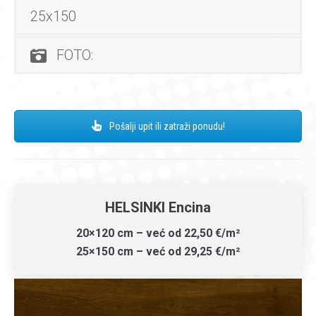
25x150
FOTO:
Pošalji upit ili zatraži ponudu!
HELSINKI Encina
20×120 cm – već od 22,50 €/m²
25×150 cm – već od 29,25 €/m²