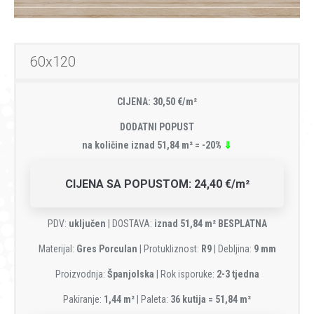
60x120
CIJENA: 30,50 €/m²
DODATNI POPUST
na količine iznad 51,84 m² = -20%
⇓
CIJENA SA POPUSTOM: 24,40 €/m²
PDV:
uključen
| DOSTAVA:
iznad 51,84 m² BESPLATNA
Materijal:
Gres Porculan
| Protukliznost:
R9
| Debljina:
9 mm
Proizvodnja:
Španjolska
| Rok isporuke:
2-3 tjedna
Pakiranje:
1,44 m²
| Paleta:
36 kutija = 51,84 m²