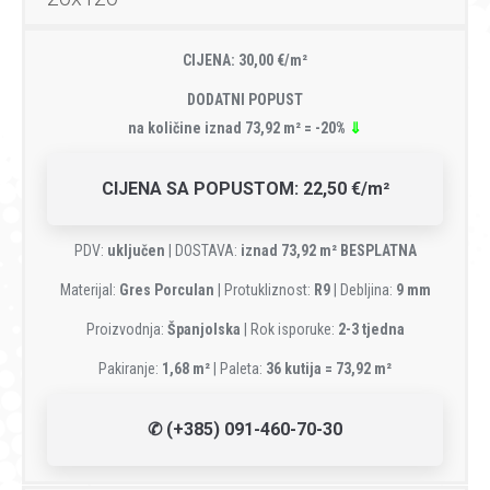
CIJENA: 30,00 €/m²
DODATNI POPUST
na količine iznad 73,92 m² = -20%
⇓
CIJENA SA POPUSTOM: 22,50 €/m²
PDV:
uključen
| DOSTAVA:
iznad 73,92 m² BESPLATNA
Materijal:
Gres Porculan
| Protukliznost:
R9
| Debljina:
9 mm
Proizvodnja:
Španjolska
| Rok isporuke:
2-3 tjedna
Pakiranje:
1,68 m²
| Paleta:
36 kutija = 73,92 m²
✆ (+385) 091-460-70-30