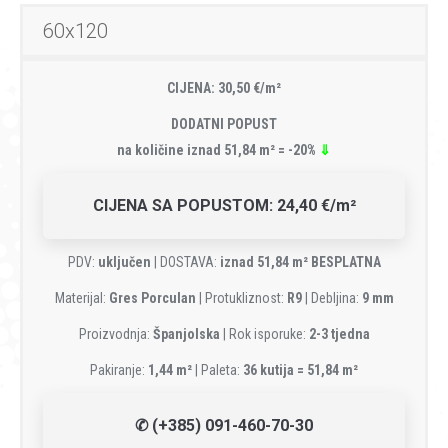
60x120
CIJENA: 30,50 €/m²
DODATNI POPUST
na količine iznad 51,84 m² = -20%
⇓
CIJENA SA POPUSTOM: 24,40 €/m²
PDV:
uključen
| DOSTAVA:
iznad 51,84 m² BESPLATNA
Materijal:
Gres Porculan
| Protukliznost:
R9
| Debljina:
9 mm
Proizvodnja:
Španjolska
| Rok isporuke:
2-3 tjedna
Pakiranje:
1,44 m²
| Paleta:
36 kutija = 51,84 m²
✆ (+385) 091-460-70-30