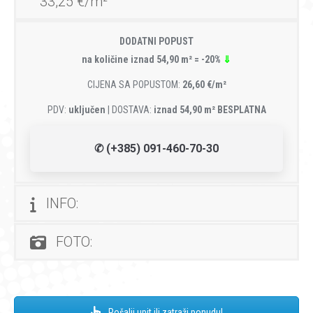
33,25 €/m²
DODATNI POPUST
na količine iznad 54,90 m² = -20%
⇓
CIJENA SA POPUSTOM:
26,60 €/m²
PDV:
uključen
| DOSTAVA:
iznad 54,90 m² BESPLATNA
✆ (+385) 091-460-70-30
INFO:
FOTO:
Pošalji upit ili zatraži ponudu!