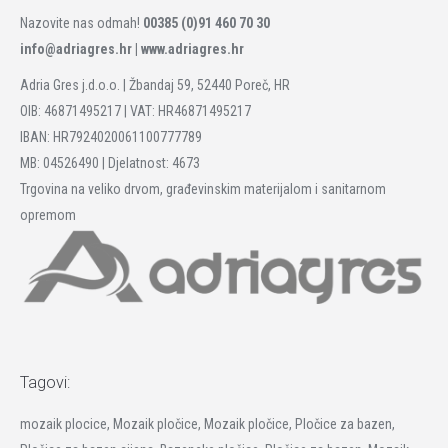
Nazovite nas odmah!
00385 (0)91 460 70 30
info@adriagres.hr |
www.adriagres.hr
Adria Gres j.d.o.o. | Žbandaj 59, 52440 Poreč, HR
OIB: 46871495217 | VAT: HR46871495217
IBAN: HR7924020061100777789
MB: 04526490 | Djelatnost: 4673
Trgovina na veliko drvom, građevinskim materijalom i sanitarnom
opremom
Tagovi:
mozaik plocice, Mozaik pločice, Mozaik pločice, Pločice za bazen,