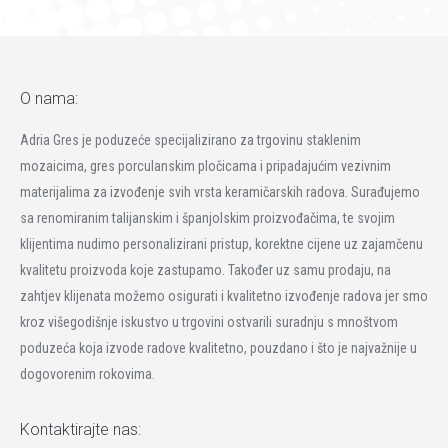
O nama:
Adria Gres je poduzeće specijalizirano za trgovinu staklenim
mozaicima, gres porculanskim pločicama i pripadajućim vezivnim
materijalima za izvođenje svih vrsta keramičarskih radova. Surađujemo
sa renomiranim talijanskim i španjolskim proizvođačima, te svojim
klijentima nudimo personalizirani pristup, korektne cijene uz zajamčenu
kvalitetu proizvoda koje zastupamo. Također uz samu prodaju, na
zahtjev klijenata možemo osigurati i kvalitetno izvođenje radova jer smo
kroz višegodišnje iskustvo u trgovini ostvarili suradnju s mnoštvom
poduzeća koja izvode radove kvalitetno, pouzdano i što je najvažnije u
dogovorenim rokovima.
Kontaktirajte nas: