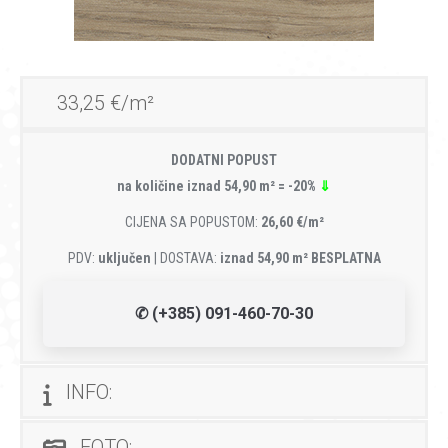
33,25 €/m²
DODATNI POPUST
na količine iznad 54,90 m² = -20%
⇓
CIJENA SA POPUSTOM:
26,60 €/m²
PDV:
uključen
| DOSTAVA:
iznad 54,90 m² BESPLATNA
✆ (+385) 091-460-70-30
INFO:
FOTO: