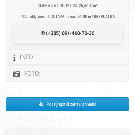
CIJENA SA POPUSTOM:
26,60 €/m²
PDV:
uključen
| DOSTAVA:
iznad 54,90 m² BESPLATNA
✆ (+385) 091-460-70-30
INFO:
FOTO:
Pošalji upit ili zatraži ponudu!