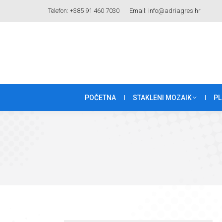
Telefon: +385 91 460 7030
Email: info@adriagres.hr
POČETNA
STAKLENI MOZAIK
PL