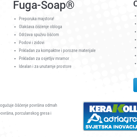
Fuga-Soap®
C
Preporuka majstora!
Olakšava čišćenje obloga
Održava spužvu čišćom
Podovi i zidovi
Prikladan za kompaktne i porozne materijale
Prikladan za osjetljiv mramor
Idealan i za unutarnje prostore
ogućuje čišćenje površina odmah
površina, porculanskog gresa i