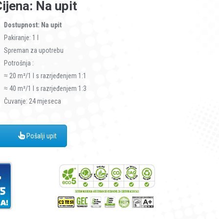
ijena: Na upit
Dostupnost: Na upit
Pakiranje: 1 l
Spreman za upotrebu
Potrošnja :
≈ 20 m²/1 l s razrjeđenjem 1:1
≈ 40 m²/1 l s razrjeđenjem 1:3
Čuvanje: 24 mjeseca
Pošalji upit