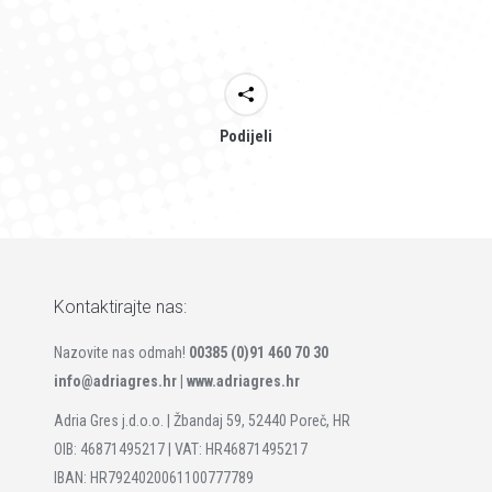
Podijeli
Kontaktirajte nas:
Nazovite nas odmah!
00385 (0)91 460 70 30
info@adriagres.hr |
www.adriagres.hr
Adria Gres j.d.o.o. | Žbandaj 59, 52440 Poreč, HR
OIB: 46871495217 | VAT: HR46871495217
IBAN: HR7924020061100777789