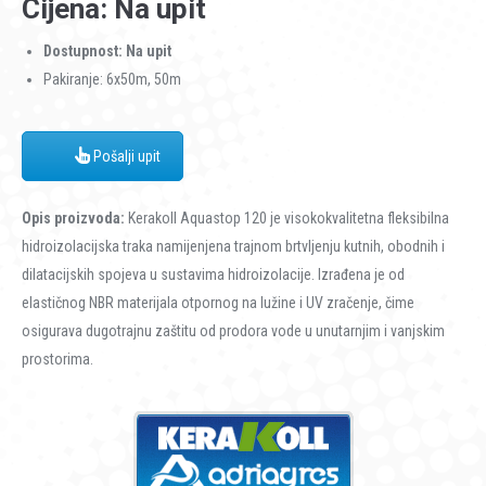
Cijena: Na upit
Dostupnost: Na upit
Pakiranje: 6x50m, 50m
Pošalji upit
Opis proizvoda:
Kerakoll Aquastop 120 je visokokvalitetna fleksibilna
hidroizolacijska traka namijenjena trajnom brtvljenju kutnih, obodnih i
dilatacijskih spojeva u sustavima hidroizolacije. Izrađena je od
elastičnog NBR materijala otpornog na lužine i UV zračenje, čime
osigurava dugotrajnu zaštitu od prodora vode u unutarnjim i vanjskim
prostorima.