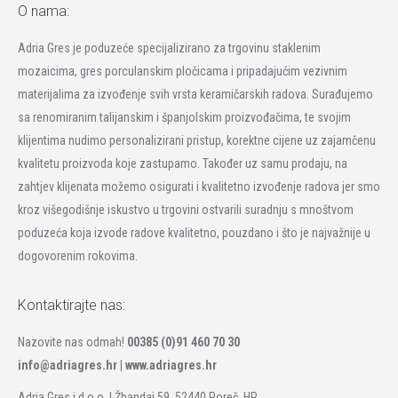
O nama:
Adria Gres je poduzeće specijalizirano za trgovinu staklenim
mozaicima, gres porculanskim pločicama i pripadajućim vezivnim
materijalima za izvođenje svih vrsta keramičarskih radova. Surađujemo
sa renomiranim talijanskim i španjolskim proizvođačima, te svojim
klijentima nudimo personalizirani pristup, korektne cijene uz zajamčenu
kvalitetu proizvoda koje zastupamo. Također uz samu prodaju, na
zahtjev klijenata možemo osigurati i kvalitetno izvođenje radova jer smo
kroz višegodišnje iskustvo u trgovini ostvarili suradnju s mnoštvom
poduzeća koja izvode radove kvalitetno, pouzdano i što je najvažnije u
dogovorenim rokovima.
Kontaktirajte nas:
Nazovite nas odmah!
00385 (0)91 460 70 30
info@adriagres.hr |
www.adriagres.hr
Adria Gres j.d.o.o. | Žbandaj 59, 52440 Poreč, HR