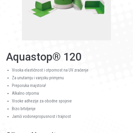
Aquastop® 120
Visoka elastičnost i otpornost na UV zračenje
Za unutarnju i vanjsku primjenu
Preporuka majstora!
Alkalno otporna
Visoke adhezije za obodne spojeve
Brzo brtvljenje
Jamči vodonepropusnost i trajnost